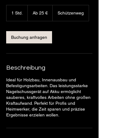
Ab
25
1 Std.
1
Ab 25 €
Schützenweg
Euro
S
t
d
Buchung anfragen
Beschreibung
Ideal für Holzbau, Innenausbau und
Befestigungsarbeiten. Das leistungsstarke
Nagelschussgerät auf Akku ermöglicht
sauberes, kraftvolles Arbeiten ohne großen
Kraftaufwand. Perfekt für Profis und
Heimwerker, die Zeit sparen und präzise
Ergebnisse erzielen wollen.